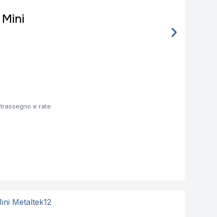
Spedi
 Mini
Pagam
Sche
ntrassegno e rate